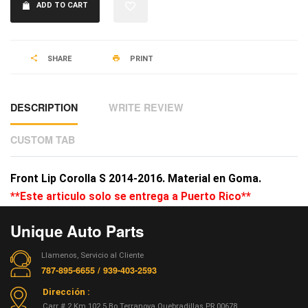
ADD TO CART
SHARE
PRINT
DESCRIPTION
WRITE REVIEW
CUSTOM TAB
Front Lip Corolla S 2014-2016. Material en Goma.
**Este articulo solo se entrega a Puerto Rico**
Unique Auto Parts
Llamenos, Servicio al Cliente
787-895-6655 / 939-403-2593
Dirección :
Carr # 2 Km 102.5 Bo Terranova Quebradillas PR 00678