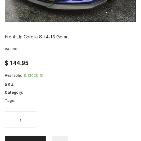
Front Lip Corolla S 14-16 Goma
RATING :
$ 144.95
Regular
price
Available:
IN STOCK
SKU:
Category:
Tags:
-
+