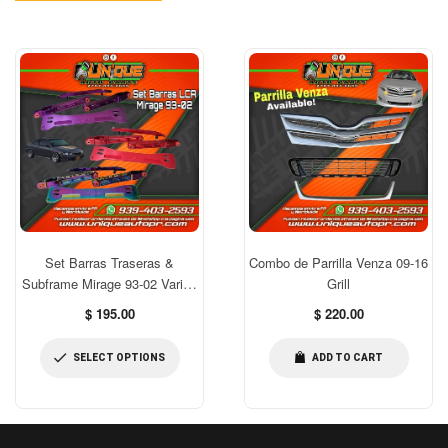
Set Barras Traseras &
Combo de Parrilla Venza 09-16
Subframe Mirage 93-02 Varios
Grill
Colores
Regular
Regular
$ 195.00
$ 220.00
price
price
SELECT OPTIONS
ADD TO CART