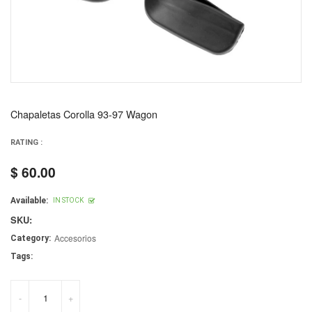
Chapaletas Corolla 93-97 Wagon
RATING :
$ 60.00
Regular
price
Available:
IN STOCK
SKU:
Accesorios
Category:
Tags:
-
+