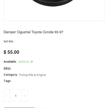
Damper Cigueñal Toyota Corolla 93-97
RATING :
$ 55.00
Regular
price
Available:
IN STOCK
SKU:
Timing Kits & Engine
Category:
Tags:
-
+