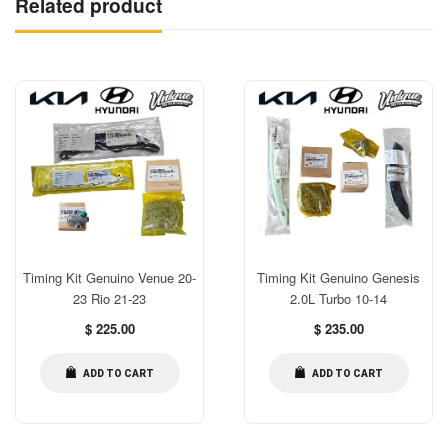
Related product
Timing Kit Genuino Venue 20-
Timing Kit Genuino Genesis
23 Rio 21-23
2.0L Turbo 10-14
Regular
Regular
$ 225.00
$ 235.00
price
price
ADD TO CART
ADD TO CART