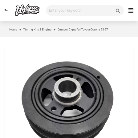
Skip
to
content
Home
Timing Kits & Engine
Damper Cigueñal Toyota Corolla 93-97