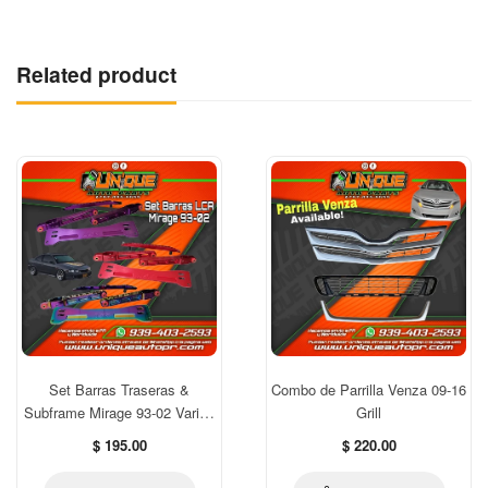
Tail Lamp Tailight Lamps Set Mitsubishi EVO Puerto Rico
Related product
Set Barras Traseras &
Combo de Parrilla Venza 09-16
Subframe Mirage 93-02 Varios
Grill
Colores
Regular
Regular
$ 195.00
$ 220.00
price
price