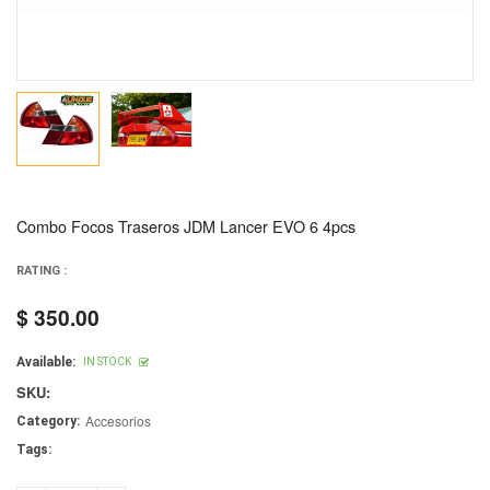
Combo Focos Traseros JDM Lancer EVO 6 4pcs
RATING :
$ 350.00
Regular
price
Available:
IN STOCK
SKU:
Accesorios
Category:
Tags: